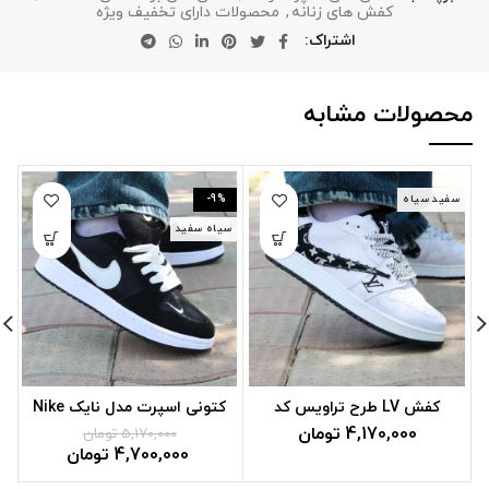
کفش های زنانه
,
محصولات دارای تخفیف ویژه
اشتراک
محصولات مشابه
سفید سیاه
-9%
سیاه سفید
س
کفش LV طرح تراویس کد
کتونی اسپرت مدل نایک Nike
AM1
کد J4
تومان
5,170,000
تومان
4,700,000
تومان