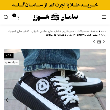
0
خانه
»
صفحه محصولات – جدیدترین کفش های سامان شوزز
»
کفش های اسپرت
زنانه
»
کفش فشن FASHION مدل دخترانه کد AM12
-13%
سیاه سفید