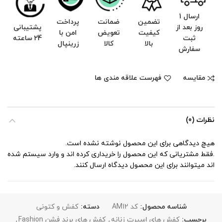
ارسال 1
تضمین
ضمانت
پرداخت
روز بعد از
پشتیبانی
کیفیت
تعویض
امن با
ثبت
24 ساعته
بالا
کالا
زرینپال
سفارش
مقایسه
فهرست علاقه مندی ها
نظرات (0)
هیچ دیدگاهی برای این محصول نوشته نشده است.
.فقط مشتریانی که این محصول را خریداری کرده اند و وارد سیستم شده
اند میتوانند برای این محصول دیدگاه ارسال کنند.
شناسه محصول:
کد AM12
دسته:
کفش و کتونی
برچسب:
کفش های اسپرت زنانه
,
کفش های برند فشن Fashion
,