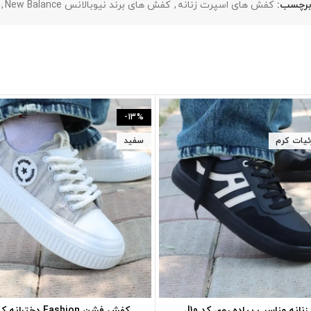
رچسب:
کفش های اسپرت زنانه
,
کفش های برند نیوبالانس New Balance
,
-13%
ئیات کرم
سفید
انه مناسب پیاده روی کد J10
کفش فشن Fashion دخترانه کد AM9