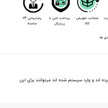
یت
ضمانت تعویض
پرداخت امن با
پشتیبانی 24
کالا
زرینپال
ساعته
ی ها
ه اند و وارد سیستم شده اند میتوانند برای این