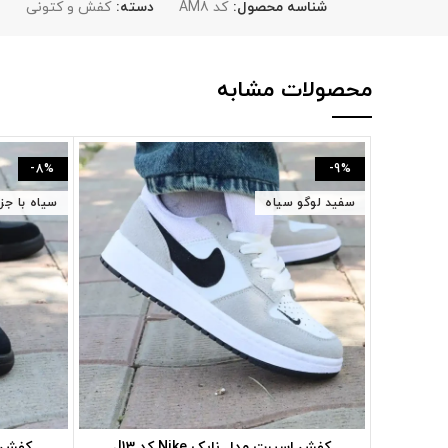
شناسه محصول:
کد AM8
دسته:
کفش و کتونی
ب
محصولات مشابه
-8%
-9%
سفید لوگو سیاه
سیاه با جز
کفش اسپرت مدل نایک Nike کد J13
کفش زن