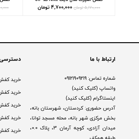
4,700,000
تومان
5,170,000
تومان
0,000
ارتباط با ما
دسترسی 
شماره تماس: 09121909219
خرید کفش 
واتساپ (کلیک کنید)
خرید کفش 
اینستاگرام (کلیک کنید)
خرید کفش
آدرس حضوری: کردستان، شهرستان بانه،
خرید کفش
بخش مرکزی شهر بانه، محله مسجد توانا،
میدان آزادی، کوچه آرمان 3، پلاک 0.0،
خرید کفش 
طبقه همکف