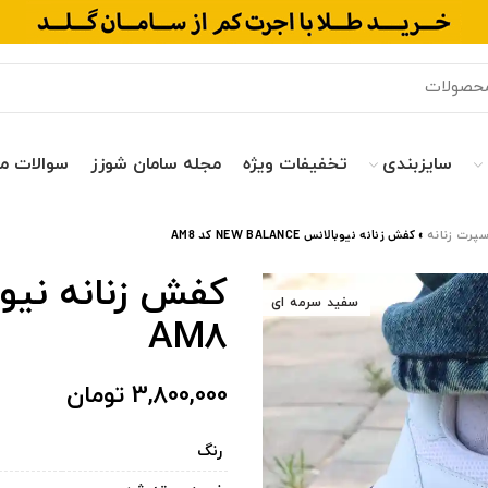
سایزبندی
تخفیفات ویژه
مجله سامان شوزز
سوالات م
پرت زنانه
»
کفش زنانه نیوبالانس NEW BALANCE کد AM8
سفید سرمه ای
AM8
تومان
رنگ