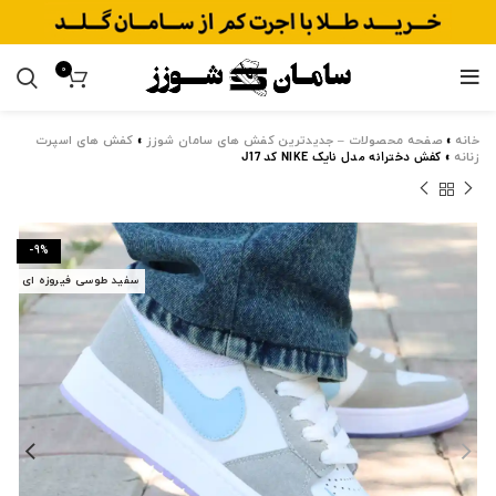
0
خانه
»
صفحه محصولات – جدیدترین کفش های سامان شوزز
»
کفش های اسپرت
زنانه
»
کفش دخترانه مدل نایک NIKE کد J17
-9%
سفید طوسی فیروزه ای