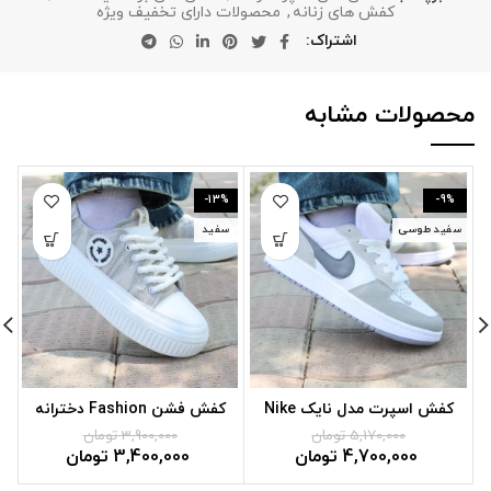
کفش های زنانه
,
محصولات دارای تخفیف ویژه
اشتراک
محصولات مشابه
-9%
-13%
س
سفید طوسی
سفید
کفش اسپرت مدل نایک Nike
کفش فشن Fashion دخترانه
کد J8
کد AM9
5,170,000
تومان
3,900,000
تومان
4,700,000
تومان
3,400,000
تومان