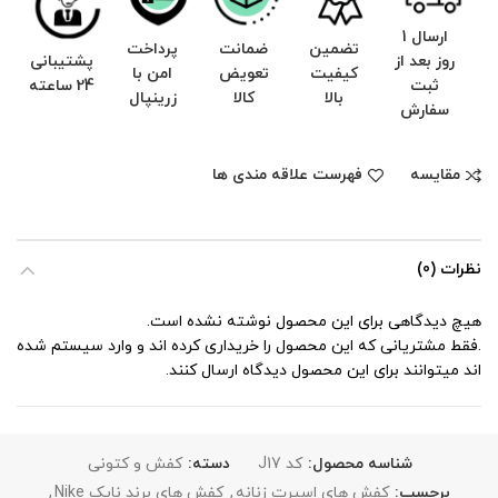
ارسال 1
تضمین
ضمانت
پرداخت
روز بعد از
پشتیبانی
کیفیت
تعویض
امن با
ثبت
24 ساعته
بالا
کالا
زرینپال
سفارش
مقایسه
فهرست علاقه مندی ها
نظرات (0)
هیچ دیدگاهی برای این محصول نوشته نشده است.
.فقط مشتریانی که این محصول را خریداری کرده اند و وارد سیستم شده
اند میتوانند برای این محصول دیدگاه ارسال کنند.
شناسه محصول:
کد J17
دسته:
کفش و کتونی
برچسب:
کفش های اسپرت زنانه
,
کفش های برند نایک Nike
,