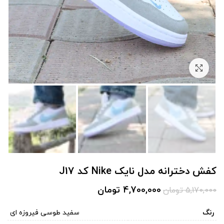
برای بزرگنمایی کلیک کنید
کفش دخترانه مدل نایک Nike کد J17
4,700,000
تومان
5,170,000
تومان
رنگ
سفید طوسی فیروزه ای