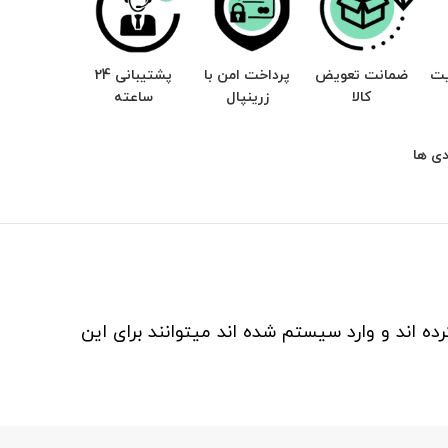
یت
ضمانت تعویض
پرداخت امن با
پشتیبانی 24
کالا
زرینپال
ساعته
ی ها
ه اند و وارد سیستم شده اند میتوانند برای این