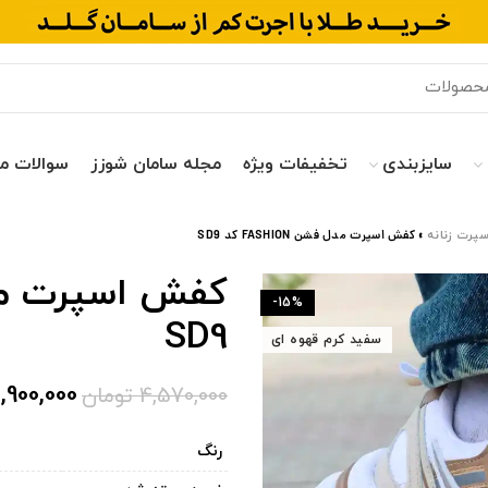
سایزبندی
تخفیفات ویژه
مجله سامان شوزز
سوالات م
پرت زنانه
»
کفش اسپرت مدل فشن FASHION کد SD9
-15%
SD9
سفید کرم قهوه ای
,900,000
4,570,000
تومان
رنگ