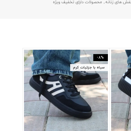
فش های زنانه
,
محصولات دارای تخفیف ویژه
-9%
-8%
سیاه با جزئیات کرم
سفید طوسی