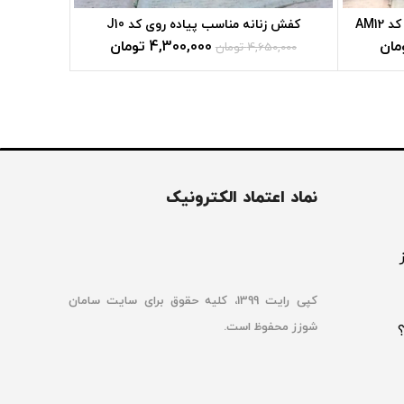
کفش زنانه مناسب پیاده روی کد J10
کتونی 
مان
4,300,000
تومان
4,650,000
تومان
70,000
نماد اعتماد الکترونیک
کپی رایت 1399، کلیه حقوق برای سایت سامان
شوزز محفوظ است.