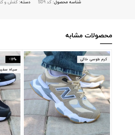
شناسه محصول:
کد SD9
دسته:
کفش و کت
محصولات مشابه
کرم طوسی خاکی
-16%
سیاه سفید