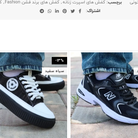
ونی
برچسب:
کفش های اسپرت زنانه
,
کفش های برند فشن Fashion
,
ک
اشتراک
-13%
سیاه سفید