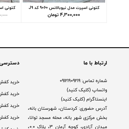
کتونی اسپرت مدل نیوبالانس 9060 کد J9
کتونی اسپرت
تومان
0,000
ارتباط با ما
دسترسی 
شماره تماس: 09121909219
خرید کفش 
واتساپ (کلیک کنید)
خرید کفش 
اینستاگرام (کلیک کنید)
خرید کفش
آدرس حضوری: کردستان، شهرستان بانه،
خرید کفش
بخش مرکزی شهر بانه، محله مسجد توانا،
میدان آزادی، کوچه آرمان 3، پلاک 0.0،