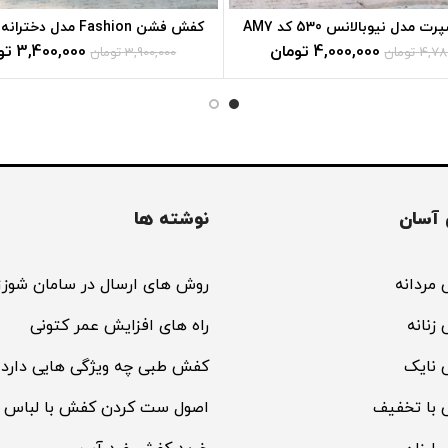
 مدل نیوبالانس 530 کد AM7
کفش فشن Fashion مدل دخترانه کد AM12
4,000,000
تومان
3,400,000
تو
4,78
تومان
3,900,000
تومان
آسان
نوشته ها
مردانه
روش های ارسال در سامان شوزز
زنانه
راه های افزایش عمر کتونی
 نایک
کفش طبی چه ویژگی هایی دارد؟
 با تخفیف
اصول ست کردن کفش با لباس