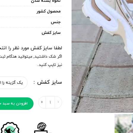
نحوه بسته شدن
محصول کشور
جنس
سایز کفش
لطفا سایز کفش مورد نظر را انت
اگر شک داشتید, میتوانید هنگام ثب
نیز تایپ کنید.
سایز کفش
افزودن به سبد خ