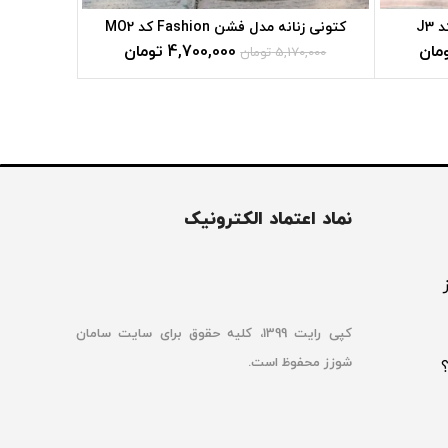
J3
کتونی زنانه مدل فشن Fashion کد MO2
کفش فشن Fashion د
مان
4,700,000
تومان
5,170,000
تومان
00,000
نماد اعتماد الکترونیک
کپی رایت 1399، کلیه حقوق برای سایت سامان
شوزز محفوظ است.