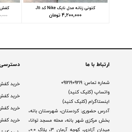
کتونی زنانه مدل نایک Nike کد J11
کفش اسپ
تومان
0,000
ارتباط با ما
دسترسی 
شماره تماس: 09121909219
خرید کفش 
واتساپ (کلیک کنید)
خرید کفش 
اینستاگرام (کلیک کنید)
خرید کفش
آدرس حضوری: کردستان، شهرستان بانه،
خرید کفش
بخش مرکزی شهر بانه، محله مسجد توانا،
میدان آزادی، کوچه آرمان 3، پلاک 0.0،