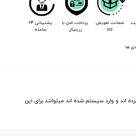
یت
ضمانت تعویض
پرداخت امن با
پشتیبانی 24
کالا
زرینپال
ساعته
ی ها
ه اند و وارد سیستم شده اند میتوانند برای این