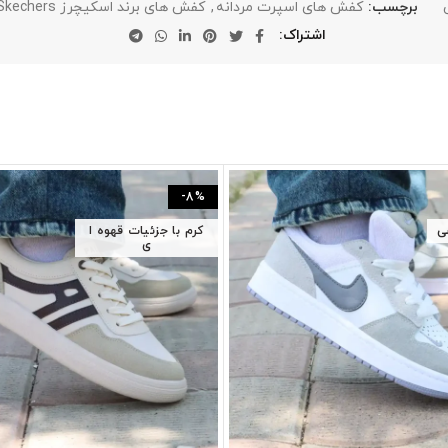
برچسب:
کفش های اسپرت مردانه
,
کفش های برند اسکیچرز Skechers
اشتراک
-8%
ی
کرم با جزئیات قهوه ا
ی