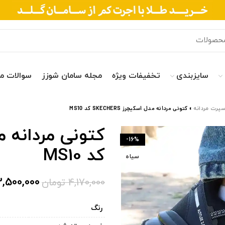
سایزبندی
تخفیفات ویژه
مجله سامان شوزز
سوالات م
پرت مردانه
»
کتونی مردانه مدل اسکیچرز SKECHERS کد MS10
-16%
کد MS10
سیاه
,500,000
4,170,000
تومان
رنگ