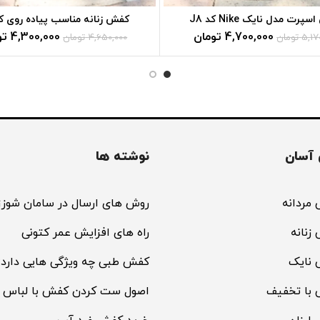
رت مدل نایک Nike کد J8
کفش زنانه مناسب پیاده روی کد 
4,700,000
تومان
4,300,000
تو
5,17
تومان
4,650,000
تومان
آسان
نوشته ها
مردانه
روش های ارسال در سامان شوزز
زنانه
راه های افزایش عمر کتونی
 نایک
کفش طبی چه ویژگی هایی دارد؟
 با تخفیف
اصول ست کردن کفش با لباس