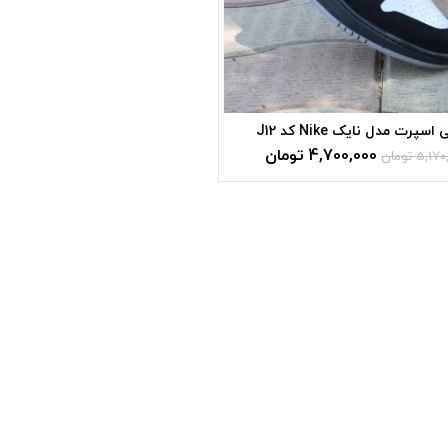
سپرت مدل نایک Nike کد J12
4,700,000
تومان
5,170
تومان