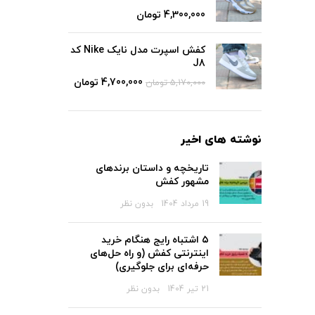
تومان
کفش اسپرت مدل نایک Nike کد
J8
4,700,000
تومان
5,170,000
تومان
نوشته های اخیر
تاریخچه و داستان برندهای
مشهور کفش
19 مرداد 1404
بدون نظر
۵ اشتباه رایج هنگام خرید
اینترنتی کفش (و راه حل‌های
حرفه‌ای برای جلوگیری)
21 تیر 1404
بدون نظر